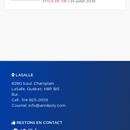
STYLE DE VIE
|
24 juillet 2026
LASALLE
8280 boul. Champlain
LaSalle, Québec, H8P 1B5
Bur.:
Cell.:
514 825-0109
Courriel:
info@annikjoly.com
RESTONS EN CONTACT